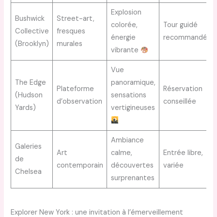
Explosion
Bushwick
Street-art,
colorée,
Tour guidé
Collective
fresques
énergie
recommandé
(Brooklyn)
murales
vibrante
Vue
The Edge
panoramique,
Plateforme
Réservation
(Hudson
sensations
d’observation
conseillée
Yards)
vertigineuses
Ambiance
Galeries
Art
calme,
Entrée libre,
de
contemporain
découvertes
variée
Chelsea
surprenantes
Explorer New York : une invitation à l’émerveillement