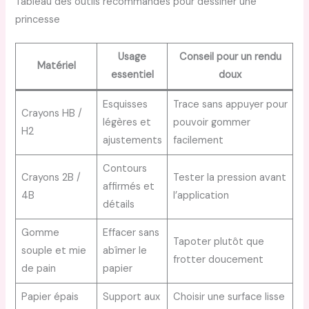
Tableau des outils recommandés pour dessiner une
princesse
Usage
Conseil pour un rendu
Matériel
essentiel
doux
Esquisses
Trace sans appuyer pour
Crayons HB /
légères et
pouvoir gommer
H2
ajustements
facilement
Contours
Crayons 2B /
Tester la pression avant
affirmés et
4B
l’application
détails
Gomme
Effacer sans
Tapoter plutôt que
souple et mie
abîmer le
frotter doucement
de pain
papier
Papier épais
Support aux
Choisir une surface lisse