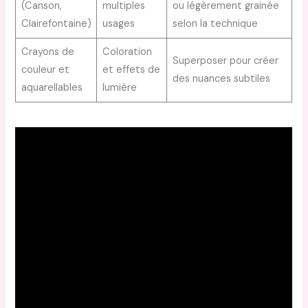
(Canson,
multiples
ou légèrement grainée
Clairefontaine)
usages
selon la technique
Crayons de
Coloration
Superposer pour créer
couleur et
et effets de
des nuances subtiles
aquarellables
lumière