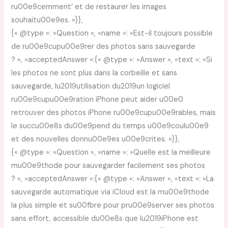
ru00e9cemment’ et de restaurer les images
souhaitu00e9es. »}},
{« @type »: »Question », »name »: »Est-il toujours possible
de ru00e9cupu00e9rer des photos sans sauvegarde
? », »acceptedAnswer »:{« @type »: »Answer », »text »: »Si
les photos ne sont plus dans la corbeille et sans
sauvegarde, lu2019utilisation du2019un logiciel
ru00e9cupu00e9ration iPhone peut aider u00e0
retrouver des photos iPhone ru00e9cupu00e9rables, mais
le succu00e8s du00e9pend du temps u00e9coulu00e9
et des nouvelles donnu00e9es u00e9crites. »}},
{« @type »: »Question », »name »: »Quelle est la meilleure
mu00e9thode pour sauvegarder facilement ses photos
? », »acceptedAnswer »:{« @type »: »Answer », »text »: »La
sauvegarde automatique via iCloud est la mu00e9thode
la plus simple et su00fbre pour pru00e9server ses photos
sans effort, accessible du00e8s que lu2019iPhone est