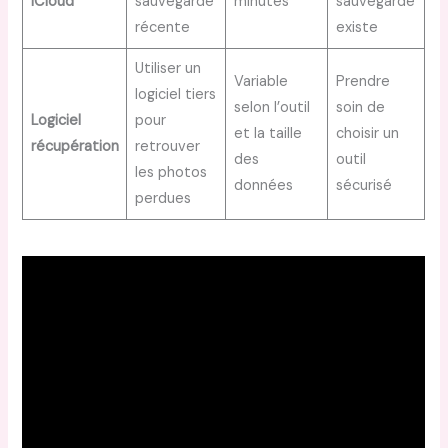
iCloud
sauvegarde
minutes
sauvegarde
récente
existe
Utiliser un
Variable
Prendre
logiciel tiers
selon l’outil
soin de
Logiciel
pour
et la taille
choisir un
récupération
retrouver
des
outil
les photos
données
sécurisé
perdues