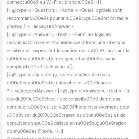
connectu00e9 au Wi-Fi et branchu00e9. »}},
{« @type »: »Question », »name »: »Quels logiciels sont
recommandu00e9s pour la ru00e9cupu00e9ration facile
photos ? », »acceptedAnswer »:
{« @type »: »Answer », »text »: »Parmi les logiciels
reconnus, Dr.Fone et PhoneRescue offrent une interface
intuitive et respectent la confidentialitu00e9, facilitant la
ru00e9cupu00e9ration images effacu00e9es sans
complexitu00e9 technique. »}},
{« @type »: »Question », »name »: »Que faire si la
ru00e9cupu00e9ration des photos u00e9choue
? », »acceptedAnswer »:{« @type »: »Answer », »text »: »En
cas du2019u00e9chec, il est conseillu00e9 de ne pas
continuer u00e0 utiliser lu2019iPhone intensivement pour
u00e9viter du2019u00e9craser les donnu00e9es et de
consulter un spu00e9cialiste en ru00e9cupu00e9ration
donnu00e9es iPhone. »}}]}