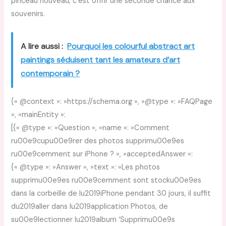
pinceau nouveau, c’est offrir une seconde chance aux
souvenirs.
A lire aussi :
Pourquoi les colourful abstract art
paintings séduisent tant les amateurs d’art
contemporain ?
{« @context »: »https://schema.org », »@type »: »FAQPage
», »mainEntity »:
[{« @type »: »Question », »name »: »Comment
ru00e9cupu00e9rer des photos supprimu00e9es
ru00e9cemment sur iPhone ? », »acceptedAnswer »:
{« @type »: »Answer », »text »: »Les photos
supprimu00e9es ru00e9cemment sont stocku00e9es
dans la corbeille de lu2019iPhone pendant 30 jours, il suffit
du2019aller dans lu2019application Photos, de
su00e9lectionner lu2019album ‘Supprimu00e9s