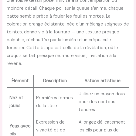
Une fois le dessin posé, il invite à la contemplation du
moindre détail. Chaque poil sur la queue s’anime, chaque
patte semble prête à fouler les feuilles mortes. La
coloration orange éclatante, née d’un mélange soigneux de
teintes, donne vie à la fourrure — une texture presque
palpable, réchauffée par la lumière d’un crépuscule
forestier. Cette étape est celle de la révélation, où le
croquis se fait presque murmure visuel, invitation à la
rêverie.
Élément
Description
Astuce artistique
Utilisez un crayon doux
Nez et
Premières formes
pour des contours
joues
de la tête
tendres
Expression de
Allongez délicatement
Yeux avec
vivacité et de
les cils pour plus de
cils