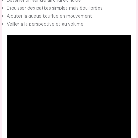
Dessiner un ventre arrondi et fluide
Esquisser des pattes simples mais équilibrées
Ajouter la queue touffue en mouvement
Veiller à la perspective et au volume