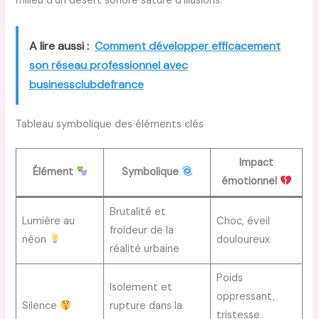
milieu d’un désert sonore saturé d’illusions.
A lire aussi :
Comment développer efficacement
son réseau professionnel avec
businessclubdefrance
Tableau symbolique des éléments clés
Impact
Élément
Symbolique
émotionnel
Brutalité et
Lumière au
Choc, éveil
froideur de la
néon
douloureux
réalité urbaine
Poids
Isolement et
oppressant,
Silence
rupture dans la
tristesse