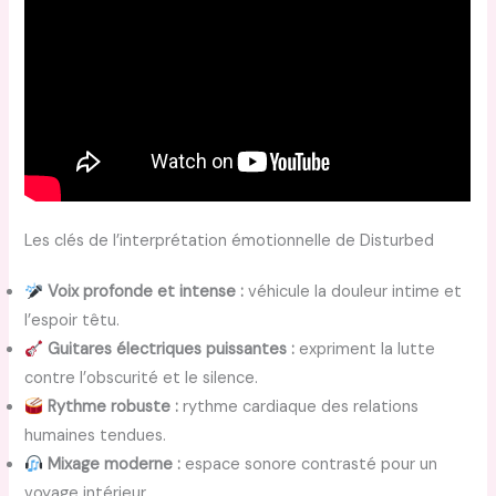
Les clés de l’interprétation émotionnelle de Disturbed
Voix profonde et intense :
véhicule la douleur intime et
l’espoir têtu.
Guitares électriques puissantes :
expriment la lutte
contre l’obscurité et le silence.
Rythme robuste :
rythme cardiaque des relations
humaines tendues.
Mixage moderne :
espace sonore contrasté pour un
voyage intérieur.