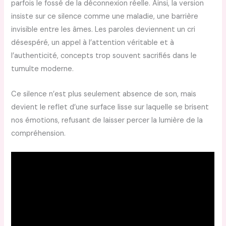
parfois le fossé de la déconnexion réelle. Ainsi, la version
insiste sur ce silence comme une maladie, une barrière
invisible entre les âmes. Les paroles deviennent un cri
désespéré, un appel à l’attention véritable et à
l’authenticité, concepts trop souvent sacrifiés dans le
tumulte moderne.
Ce silence n’est plus seulement absence de son, mais
devient le reflet d’une surface lisse sur laquelle se brisent
nos émotions, refusant de laisser percer la lumière de la
compréhension.