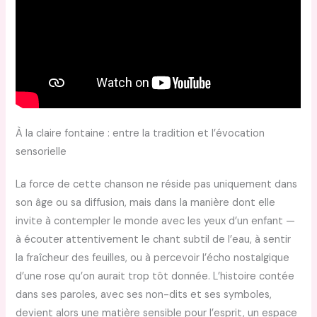
À la claire fontaine : entre la tradition et l’évocation
sensorielle
La force de cette chanson ne réside pas uniquement dans
son âge ou sa diffusion, mais dans la manière dont elle
invite à contempler le monde avec les yeux d’un enfant —
à écouter attentivement le chant subtil de l’eau, à sentir
la fraîcheur des feuilles, ou à percevoir l’écho nostalgique
d’une rose qu’on aurait trop tôt donnée. L’histoire contée
dans ses paroles, avec ses non-dits et ses symboles,
devient alors une matière sensible pour l’esprit, un espace