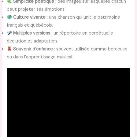
Simplicité poétique
: des images sur lesquelles chacun
peut projeter ses émotions.
Culture vivante
: une chanson qui unit le patrimoine
français et québécois.
Multiples versions
: un répertoire en perpétuelle
évolution et adaptation.
Souvenir d’enfance
: souvent utilisée comme berceuse
ou dans l’apprentissage musical.