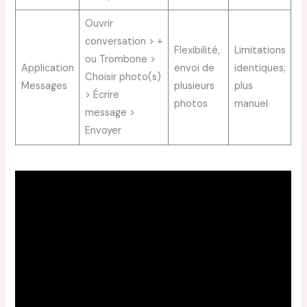
Ouvrir
conversation > +
Flexibilité,
Limitations
ou Trombone >
Application
envoi de
identiques,
Choisir photo(s)
Messages
plusieurs
plus
> Écrire
photos
manuel
message >
Envoyer