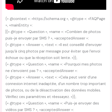
{« @context »: »https://schema.org », »@type »: »FAQPage
», »mainEntity »:
[{« @type »: »Question », »name »: »Combien de photos
puis-je envoyer par SMS ? », »acceptedAnswer »:
{« @type »: »Answer », »text »: »Il est conseillé d’envoyer
jusqu’à cinq photos par message pour éviter que l’envoi
échoue ou que la réception soit lente. »}},
{« @type »: »Question », »name »: »Pourquoi mes photos
ne s’envoient pas ? », »acceptedAnswer »:
{« @type »: »Answer », »text »: »Cela peut venir d’une
connexion internet inadaptée, d’un nombre trop important
de photos, ou de la désactivation des données mobiles.
Vérifiez ces paramètres et réessayez. »}},
{« @type »: »Question », »name »: »Puis-je envoyer des
vidéos par SMS ? », »acceptedAnswer »: