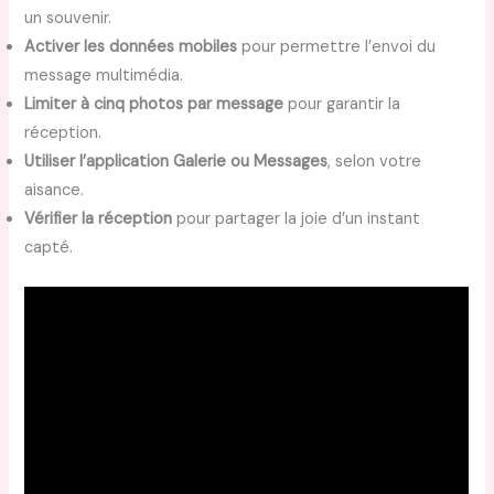
un souvenir.
Activer les données mobiles
pour permettre l’envoi du
message multimédia.
Limiter à cinq photos par message
pour garantir la
réception.
Utiliser l’application Galerie ou Messages
, selon votre
aisance.
Vérifier la réception
pour partager la joie d’un instant
capté.