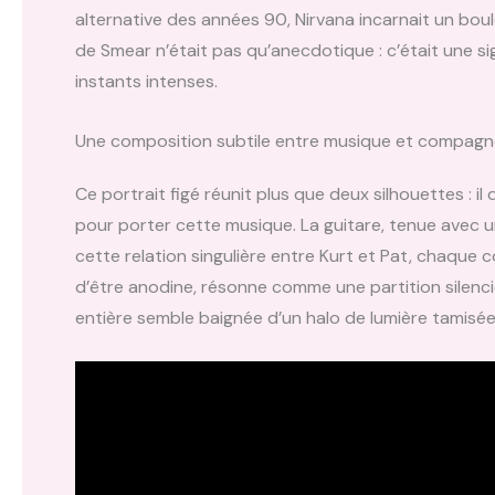
alternative des années 90, Nirvana incarnait un bou
de Smear n’était pas qu’anecdotique : c’était une sig
instants intenses.
Une composition subtile entre musique et compag
Ce portrait figé réunit plus que deux silhouettes : 
pour porter cette musique. La guitare, tenue avec un
cette relation singulière entre Kurt et Pat, chaque c
d’être anodine, résonne comme une partition silenc
entière semble baignée d’un halo de lumière tamisé