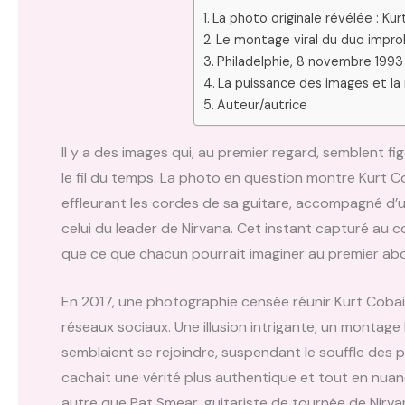
La photo originale révélée : Ku
Le montage viral du duo improb
Philadelphie, 8 novembre 1993 
La puissance des images et la
Auteur/autrice
Il y a des images qui, au premier regard, semblent f
le fil du temps. La photo en question montre Kurt C
effleurant les cordes de sa guitare, accompagné d’u
celui du leader de Nirvana. Cet instant capturé au 
que ce que chacun pourrait imaginer au premier ab
En 2017, une photographie censée réunir Kurt Cobain 
réseaux sociaux. Une illusion intrigante, un montage
semblaient se rejoindre, suspendant le souffle des 
cachait une vérité plus authentique et tout en nuan
autre que Pat Smear, guitariste de tournée de Nirv