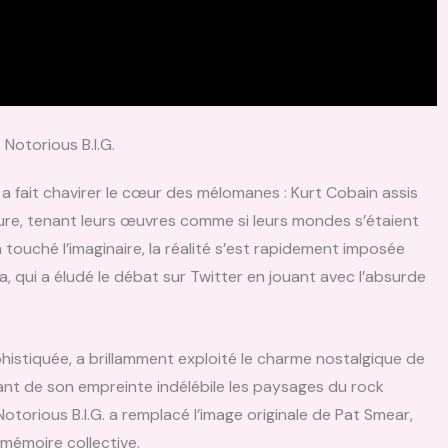
Notorious B.I.G.
a fait chavirer le cœur des mélomanes : Kurt Cobain assis
ture, tenant leurs œuvres comme si leurs mondes s’étaient
touché l’imaginaire, la réalité s’est rapidement imposée
na, qui a éludé le débat sur Twitter en jouant avec l’absurde
histiquée, a brillamment exploité le charme nostalgique de
nt de son empreinte indélébile les paysages du rock
Notorious B.I.G. a remplacé l’image originale de Pat Smear,
t mémoire collective.