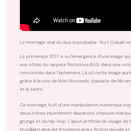
Le montage viral du duo improbable : Kurt Cobain et 
Le printemps 2017 a vu l’émergence d’une image qui 
aux côtés du rappeur Notorious B.I.G. dans une voi
rencontrés dans l’éphémère. Là où cette image aura 
grâce à la voix de Krist Novoselic, bassiste de Nirva
et la satire.
Ce montage, fruit d’une manipulation numérique sop
deux icônes injustement disparues, chacune marqua
grunge et du hip-hop. L’ajout artificiel du visage de 
brouillant ainsi les frontières entre fiction visuelle e