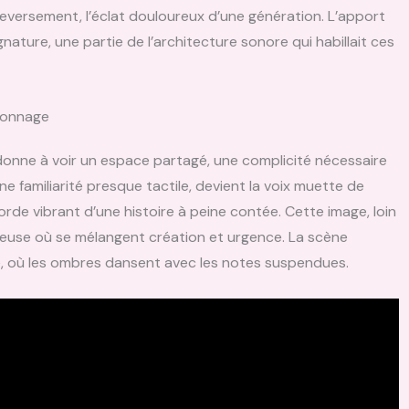
leversement, l’éclat douloureux d’une génération. L’apport
nature, une partie de l’architecture sonore qui habillait ces
nonnage
il donne à voir un espace partagé, une complicité nécessaire
e familiarité presque tactile, devient la voix muette de
orde vibrant d’une histoire à peine contée. Cette image, loin
ieuse où se mélangent création et urgence. La scène
e, où les ombres dansent avec les notes suspendues.