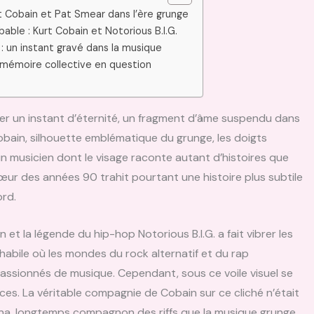
rt Cobain et Pat Smear dans l’ère grunge
able : Kurt Cobain et Notorious B.I.G.
: un instant gravé dans la musique
 mémoire collective en question
iger un instant d’éternité, un fragment d’âme suspendu dans
obain, silhouette emblématique du grunge, les doigts
n musicien dont le visage raconte autant d’histoires que
cœur des années 90 trahit pourtant une histoire plus subtile
ord.
et la légende du hip-hop Notorious B.I.G. a fait vibrer les
 habile où les mondes du rock alternatif et du rap
passionnés de musique. Cependant, sous ce voile visuel se
ces. La véritable compagnie de Cobain sur ce cliché n’était
ana, longtemps compagnon des riffs que la musique grunge