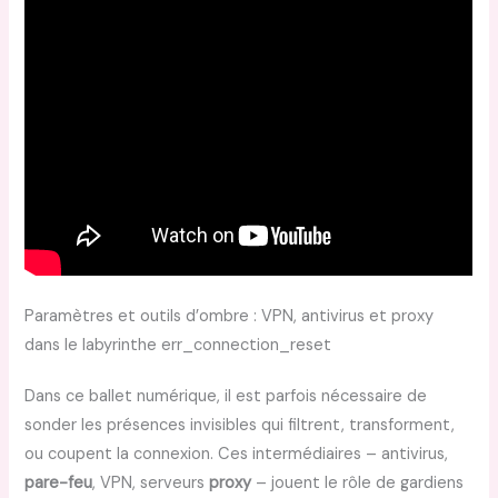
Paramètres et outils d’ombre : VPN, antivirus et proxy
dans le labyrinthe err_connection_reset
Dans ce ballet numérique, il est parfois nécessaire de
sonder les présences invisibles qui filtrent, transforment,
ou coupent la connexion. Ces intermédiaires – antivirus,
pare-feu
, VPN, serveurs
proxy
– jouent le rôle de gardiens