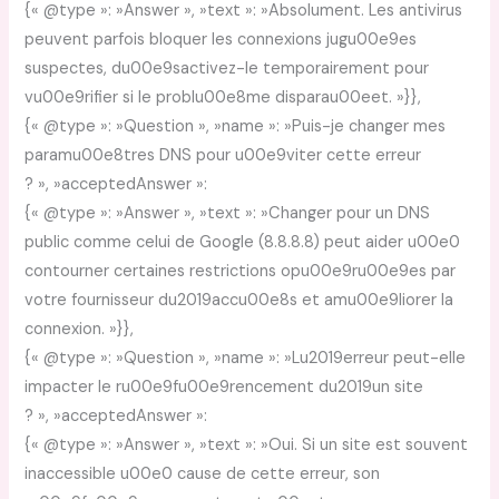
{« @type »: »Answer », »text »: »Absolument. Les antivirus
peuvent parfois bloquer les connexions jugu00e9es
suspectes, du00e9sactivez-le temporairement pour
vu00e9rifier si le problu00e8me disparau00eet. »}},
{« @type »: »Question », »name »: »Puis-je changer mes
paramu00e8tres DNS pour u00e9viter cette erreur
? », »acceptedAnswer »:
{« @type »: »Answer », »text »: »Changer pour un DNS
public comme celui de Google (8.8.8.8) peut aider u00e0
contourner certaines restrictions opu00e9ru00e9es par
votre fournisseur du2019accu00e8s et amu00e9liorer la
connexion. »}},
{« @type »: »Question », »name »: »Lu2019erreur peut-elle
impacter le ru00e9fu00e9rencement du2019un site
? », »acceptedAnswer »:
{« @type »: »Answer », »text »: »Oui. Si un site est souvent
inaccessible u00e0 cause de cette erreur, son