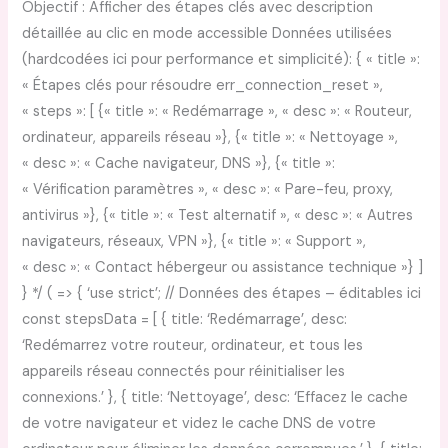
Objectif : Afficher des étapes clés avec description
détaillée au clic en mode accessible Données utilisées
(hardcodées ici pour performance et simplicité): { « title »:
« Étapes clés pour résoudre err_connection_reset »,
« steps »: [ {« title »: « Redémarrage », « desc »: « Routeur,
ordinateur, appareils réseau »}, {« title »: « Nettoyage »,
« desc »: « Cache navigateur, DNS »}, {« title »:
« Vérification paramètres », « desc »: « Pare-feu, proxy,
antivirus »}, {« title »: « Test alternatif », « desc »: « Autres
navigateurs, réseaux, VPN »}, {« title »: « Support »,
« desc »: « Contact hébergeur ou assistance technique »} ]
} */ ( => { ‘use strict’; // Données des étapes – éditables ici
const stepsData = [ { title: ‘Redémarrage’, desc:
‘Redémarrez votre routeur, ordinateur, et tous les
appareils réseau connectés pour réinitialiser les
connexions.’ }, { title: ‘Nettoyage’, desc: ‘Effacez le cache
de votre navigateur et videz le cache DNS de votre