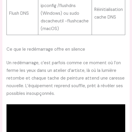
ipconfig /flushdns
Réinitialisation
Flush DNS
(Windows) ou sudo
cache DNS
dscacheutil -flushcache
(macOS)
Ce que le redémarrage offre en silence
Un redémarrage, c’est parfois comme ce moment où l’on
ferme les yeux dans un atelier d’artiste, là où la lumière
retombe et chaque tache de peinture attend une caresse
nouvelle. L’équipement reprend souffle, prêt à révéler ses
possibles insoupçonnés.