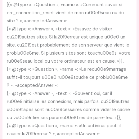
[{« @type »: »Question », »name »: »Comment savoir si
err_connection_reset vient de mon ru00e9seau ou du
site ? », »acceptedAnswer »:
{« @type »: »Answer », »text »: »Essayez de visiter
du2019autres sites. Si lu2019erreur est unique u00e0 un
site, cu2019est probablement de son serveur que vient le
problu00e8me. Si plusieurs sites sont touchu00e9s, votre
ru00e9seau local ou votre ordinateur est en cause. »}},
{« @type »: »Question », »name »: »Le redu00e9marrage
suffit-il toujours u00e0 ru00e9soudre ce problu00e8me
? », »acceptedAnswer »:
{« @type »: »Answer », »text »: »Souvent oui, car il
ru00e9initialise les connexions, mais parfois, du2019autres
u00e9tapes sont nu00e9cessaires comme vider le cache
ou vu00e9rifier ses paramu00e8tres de pare-feu. »}},
{« @type »: »Question », »name »: »Un antivirus peut-il
causer lu2019erreur ? », »acceptedAnswer »: