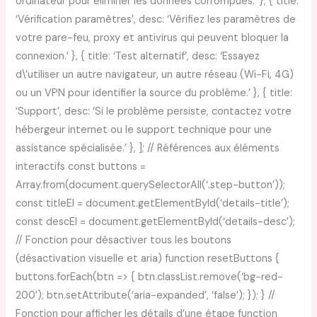
ordinateur pour éliminer les données corrompues.’ }, { title:
‘Vérification paramètres’, desc: ‘Vérifiez les paramètres de
votre pare-feu, proxy et antivirus qui peuvent bloquer la
connexion.’ }, { title: ‘Test alternatif’, desc: ‘Essayez
d\’utiliser un autre navigateur, un autre réseau (Wi-Fi, 4G)
ou un VPN pour identifier la source du problème.’ }, { title:
‘Support’, desc: ‘Si le problème persiste, contactez votre
hébergeur internet ou le support technique pour une
assistance spécialisée.’ }, ]; // Références aux éléments
interactifs const buttons =
Array.from(document.querySelectorAll(‘.step-button’));
const titleEl = document.getElementById(‘details-title’);
const descEl = document.getElementById(‘details-desc’);
// Fonction pour désactiver tous les boutons
(désactivation visuelle et aria) function resetButtons {
buttons.forEach(btn => { btn.classList.remove(‘bg-red-
200’); btn.setAttribute(‘aria-expanded’, ‘false’); }); } //
Fonction pour afficher les détails d’une étape function