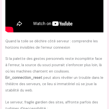
Quand la toile se déchire côté serveur : comprendre les
horizons invisibles de l’erreur connexion
Si la palette des gestes personnels reste incomplète face
à l’erreur, la source du souci pourrait s’enfoncer plus loin, là
où les machines chantent en coulisses.
Err_connection_reset
peut alors révéler un trouble dans le
théâtre des serveurs, ce lieu si immatériel où se joue la
stabilité du web.
Le serveur, fragile gardien des sites, affronte parfois des
turbines d’inaccessibilité :