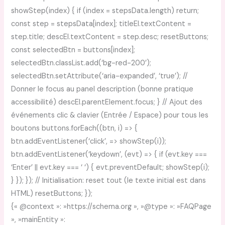
showStep(index) { if (index = stepsData.length) return;
const step = stepsData[index]; titleEl.textContent =
step.title; descEl.textContent = step.desc; resetButtons;
const selectedBtn = buttons[index];
selectedBtn.classList.add(‘bg-red-200’);
selectedBtn.setAttribute(‘aria-expanded’, ‘true’); //
Donner le focus au panel description (bonne pratique
accessibilité) descEl.parentElement.focus; } // Ajout des
événements clic & clavier (Entrée / Espace) pour tous les
boutons buttons.forEach((btn, i) => {
btn.addEventListener(‘click’, => showStep(i));
btn.addEventListener(‘keydown’, (evt) => { if (evt.key ===
‘Enter’ || evt.key === ‘ ‘) { evt.preventDefault; showStep(i);
} }); }); // Initialisation: reset tout (le texte initial est dans
HTML) resetButtons; });
{« @context »: »https://schema.org », »@type »: »FAQPage
», »mainEntity »: