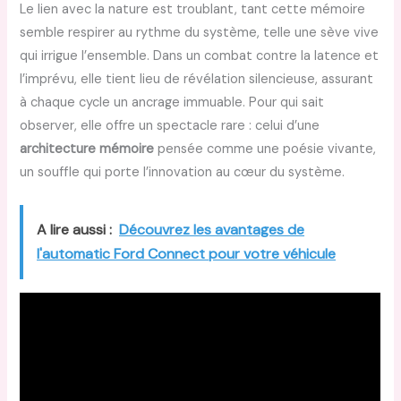
Le lien avec la nature est troublant, tant cette mémoire
semble respirer au rythme du système, telle une sève vive
qui irrigue l’ensemble. Dans un combat contre la latence et
l’imprévu, elle tient lieu de révélation silencieuse, assurant
à chaque cycle un ancrage immuable. Pour qui sait
observer, elle offre un spectacle rare : celui d’une
architecture mémoire
pensée comme une poésie vivante,
un souffle qui porte l’innovation au cœur du système.
A lire aussi :
Découvrez les avantages de
l'automatic Ford Connect pour votre véhicule