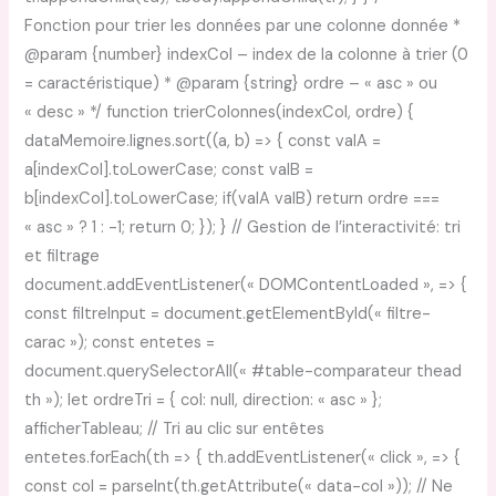
Fonction pour trier les données par une colonne donnée *
@param {number} indexCol – index de la colonne à trier (0
= caractéristique) * @param {string} ordre – « asc » ou
« desc » */ function trierColonnes(indexCol, ordre) {
dataMemoire.lignes.sort((a, b) => { const valA =
a[indexCol].toLowerCase; const valB =
b[indexCol].toLowerCase; if(valA valB) return ordre ===
« asc » ? 1 : -1; return 0; }); } // Gestion de l’interactivité: tri
et filtrage
document.addEventListener(« DOMContentLoaded », => {
const filtreInput = document.getElementById(« filtre-
carac »); const entetes =
document.querySelectorAll(« #table-comparateur thead
th »); let ordreTri = { col: null, direction: « asc » };
afficherTableau; // Tri au clic sur entêtes
entetes.forEach(th => { th.addEventListener(« click », => {
const col = parseInt(th.getAttribute(« data-col »)); // Ne