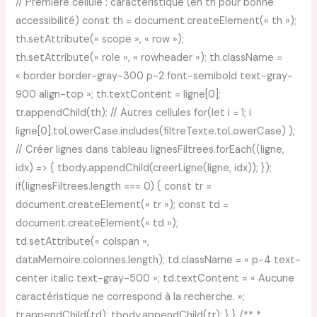
// Première cellule : caractéristique (en th pour bonne
accessibilité) const th = document.createElement(« th »);
th.setAttribute(« scope », « row »);
th.setAttribute(« role », « rowheader »); th.className =
« border border-gray-300 p-2 font-semibold text-gray-
900 align-top »; th.textContent = ligne[0];
tr.appendChild(th); // Autres cellules for(let i = 1; i
ligne[0].toLowerCase.includes(filtreTexte.toLowerCase) );
// Créer lignes dans tableau lignesFiltrees.forEach((ligne,
idx) => { tbody.appendChild(creerLigne(ligne, idx)); });
if(lignesFiltrees.length === 0) { const tr =
document.createElement(« tr »); const td =
document.createElement(« td »);
td.setAttribute(« colspan »,
dataMemoire.colonnes.length); td.className = « p-4 text-
center italic text-gray-500 »; td.textContent = « Aucune
caractéristique ne correspond à la recherche. »;
tr.appendChild(td); tbody.appendChild(tr); } } /** *