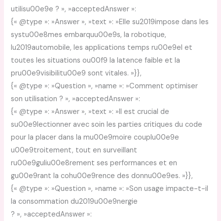
utilisu00e9e ? », »acceptedAnswer »:
{« @type »: »Answer », »text »: »Elle su2019impose dans les
systu00e8mes embarquu00e9s, la robotique,
lu2019automobile, les applications temps ru00e9el et
toutes les situations ou00f9 la latence faible et la
pru00e9visibilitu00e9 sont vitales. »}},
{« @type »: »Question », »name »: »Comment optimiser
son utilisation ? », »acceptedAnswer »:
{« @type »: »Answer », »text »: »Il est crucial de
su00e9lectionner avec soin les parties critiques du code
pour la placer dans la mu00e9moire couplu00e9e
u00e9troitement, tout en surveillant
ru00e9guliu00e8rement ses performances et en
gu00e9rant la cohu00e9rence des donnu00e9es. »}},
{« @type »: »Question », »name »: »Son usage impacte-t-il
la consommation du2019u00e9nergie
? », »acceptedAnswer »: