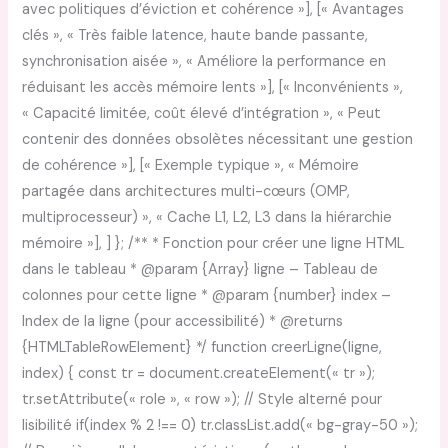
avec politiques d’éviction et cohérence »], [« Avantages
clés », « Très faible latence, haute bande passante,
synchronisation aisée », « Améliore la performance en
réduisant les accès mémoire lents »], [« Inconvénients »,
« Capacité limitée, coût élevé d’intégration », « Peut
contenir des données obsolètes nécessitant une gestion
de cohérence »], [« Exemple typique », « Mémoire
partagée dans architectures multi-cœurs (OMP,
multiprocesseur) », « Cache L1, L2, L3 dans la hiérarchie
mémoire »], ] }; /** * Fonction pour créer une ligne HTML
dans le tableau * @param {Array} ligne – Tableau de
colonnes pour cette ligne * @param {number} index –
Index de la ligne (pour accessibilité) * @returns
{HTMLTableRowElement} */ function creerLigne(ligne,
index) { const tr = document.createElement(« tr »);
tr.setAttribute(« role », « row »); // Style alterné pour
lisibilité if(index % 2 !== 0) tr.classList.add(« bg-gray-50 »);