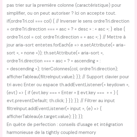
pas trier sur la première colonne (caractéristique) pour
simplifier, ou on peut autoriser ? Ici on accepte tout.
if(ordreTri.col === col) { // Inverser le sens ordreTri.direction
= ordreTri.direction === « asc » ? « desc » : « asc »; } else {
ordreTri.col = col; ordreTri.direction = « asc »; } // Mettre à
jour aria-sort entetes.forEach(e => e.setAttribute(« aria-
sort », « none »)); th.setAttribute(« aria-sort »,
ordreTri.direction === « asc » ? « ascending » :
« descending »); trierColonnes(col, ordreTri.direction);
afficherTableau(filtreInput.value); }); // Support clavier pour
tri avec Enter ou espace th.addEventListener(« keydown »,
(evt) => { if (evt.key === « Enter » || evt.key === » « ) {
evt.preventDefault; th.click; } }); }); // Filtrer au input
filtreInput.addEventListener(« input », (e) => {
afficherTableau(e.target.value); }); });
En quête de perfection : conseils d’usage et intégration
harmonieuse de la tightly coupled memory