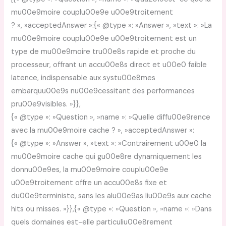
mu00e9moire couplu00e9e u00e9troitement
? », »acceptedAnswer »:{« @type »: »Answer », »text »: »La
mu00e9moire couplu00e9e u00e9troitement est un
type de mu00e9moire tru00e8s rapide et proche du
processeur, offrant un accu00e8s direct et u00e0 faible
latence, indispensable aux systu00e8mes
embarquu00e9s nu00e9cessitant des performances
pru00e9visibles. »}},
{« @type »: »Question », »name »: »Quelle diffu00e9rence
avec la mu00e9moire cache ? », »acceptedAnswer »:
{« @type »: »Answer », »text »: »Contrairement u00e0 la
mu00e9moire cache qui gu00e8re dynamiquement les
donnu00e9es, la mu00e9moire couplu00e9e
u00e9troitement offre un accu00e8s fixe et
du00e9terministe, sans les alu00e9as liu00e9s aux cache
hits ou misses. »}},{« @type »: »Question », »name »: »Dans
quels domaines est-elle particuliu00e8rement