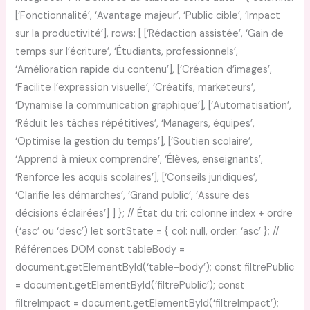
[‘Fonctionnalité’, ‘Avantage majeur’, ‘Public cible’, ‘Impact
sur la productivité’], rows: [ [‘Rédaction assistée’, ‘Gain de
temps sur l’écriture’, ‘Étudiants, professionnels’,
‘Amélioration rapide du contenu’], [‘Création d’images’,
‘Facilite l’expression visuelle’, ‘Créatifs, marketeurs’,
‘Dynamise la communication graphique’], [‘Automatisation’,
‘Réduit les tâches répétitives’, ‘Managers, équipes’,
‘Optimise la gestion du temps’], [‘Soutien scolaire’,
‘Apprend à mieux comprendre’, ‘Élèves, enseignants’,
‘Renforce les acquis scolaires’], [‘Conseils juridiques’,
‘Clarifie les démarches’, ‘Grand public’, ‘Assure des
décisions éclairées’] ] }; // État du tri: colonne index + ordre
(‘asc’ ou ‘desc’) let sortState = { col: null, order: ‘asc’ }; //
Références DOM const tableBody =
document.getElementById(‘table-body’); const filtrePublic
= document.getElementById(‘filtrePublic’); const
filtreImpact = document.getElementById(‘filtreImpact’);