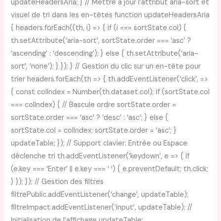
updateHeadersAria; } // Mettre à jour l’attribut aria-sort et
visuel de tri dans les en-têtes function updateHeadersAria
{ headers.forEach((th, i) => { if (i === sortState.col) {
th.setAttribute(‘aria-sort’, sortState.order === ‘asc’ ?
‘ascending’ : ‘descending’); } else { th.setAttribute(‘aria-
sort’, ‘none’); } }); } // Gestion du clic sur un en-tête pour
trier headers.forEach(th => { th.addEventListener(‘click’, =>
{ const colIndex = Number(th.dataset.col); if (sortState.col
=== colIndex) { // Bascule ordre sortState.order =
sortState.order === ‘asc’ ? ‘desc’ : ‘asc’; } else {
sortState.col = colIndex; sortState.order = ‘asc’; }
updateTable; }); // Support clavier: Entrée ou Espace
déclenche tri th.addEventListener(‘keydown’, e => { if
(e.key === ‘Enter’ || e.key === ‘ ‘) { e.preventDefault; th.click;
} }); }); // Gestion des filtres
filtrePublic.addEventListener(‘change’, updateTable);
filtreImpact.addEventListener(‘input’, updateTable); //
Initialisation de l’affichage updateTable;