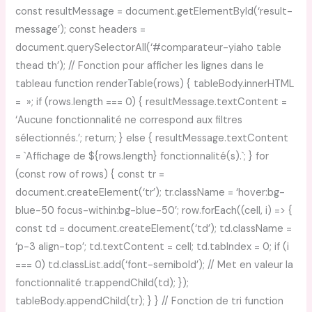
const resultMessage = document.getElementById(‘result-
message’); const headers =
document.querySelectorAll(‘#comparateur-yiaho table
thead th’); // Fonction pour afficher les lignes dans le
tableau function renderTable(rows) { tableBody.innerHTML
= »; if (rows.length === 0) { resultMessage.textContent =
‘Aucune fonctionnalité ne correspond aux filtres
sélectionnés.’; return; } else { resultMessage.textContent
= `Affichage de ${rows.length} fonctionnalité(s).`; } for
(const row of rows) { const tr =
document.createElement(‘tr’); tr.className = ‘hover:bg-
blue-50 focus-within:bg-blue-50’; row.forEach((cell, i) => {
const td = document.createElement(‘td’); td.className =
‘p-3 align-top’; td.textContent = cell; td.tabIndex = 0; if (i
=== 0) td.classList.add(‘font-semibold’); // Met en valeur la
fonctionnalité tr.appendChild(td); });
tableBody.appendChild(tr); } } // Fonction de tri function