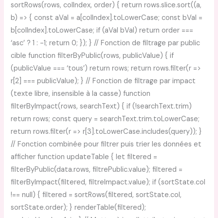
sortRows(rows, colIndex, order) { return rows.slice.sort((a,
b) => { const aVal = a[colIndex].toLowerCase; const bVal =
b[colIndex].toLowerCase; if (aVal bVal) return order ===
‘asc’ ? 1 : -1; return 0; }); } // Fonction de filtrage par public
cible function filterByPublic(rows, publicValue) { if
(publicValue === ‘tous’) return rows; return rows.filter(r =>
r[2] === publicValue); } // Fonction de filtrage par impact
(texte libre, insensible à la casse) function
filterByImpact(rows, searchText) { if (!searchText.trim)
return rows; const query = searchText.trim.toLowerCase;
return rows.filter(r => r[3].toLowerCase.includes(query)); }
// Fonction combinée pour filtrer puis trier les données et
afficher function updateTable { let filtered =
filterByPublic(data.rows, filtrePublic.value); filtered =
filterByImpact(filtered, filtreImpact.value); if (sortState.col
!== null) { filtered = sortRows(filtered, sortState.col,
sortState.order); } renderTable(filtered);