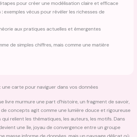
 étapes pour créer une modélisation claire et efficace
 :
exemples vécus pour révéler les richesses de
héorie aux pratiques actuelles et émergentes
omme de simples chiffres, mais comme une matière
s : une carte pour naviguer dans vos données
e livre murmure une part d’histoire, un fragment de savoir,
melle de concepts agit comme une lumière douce et rigoureuse
s qui relient les thématiques, les auteurs, les motifs. Dans
evient une île, joyau de convergence entre un groupe
 une masse informe de données, mais un paysage délicat où