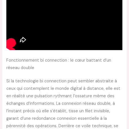
Fonctionnement bi connection : le cœur battant d’un
réseau double
Si la technologie bi connection peut sembler abstraite à
ceux qui contemplent le monde digital à distance, elle est
en réalité une pulsation rythmant l’ossature même des
échanges d’informations. La connexion réseau double, à
l’instant précis où elle s’établit, tisse un filet invisible,
garant d’une redondance connexion essentielle à la
pérennité des opérations. Derrière ce voile technique, se