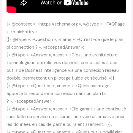
{« @context »: »https://schema.org », »@type »: »FAQPage
», »mainEntity »:
[{« @type »: »Question », »name »: »Qu’est-ce que le plan
bi connection ? », »acceptedAnswer »:
{« @type »: »Answer », »text »: »C’est une architecture
technologique qui relie vos données comptables à des
outils de Business Intelligence via une connexion réseau
double, permettant un pilotage fluide et sécurisé. »}},
{« @type »: »Question », »name »: »Quels avantages
apporte la redondance connexion dans un plan bi
? », »acceptedAnswer »:
{« @type »: »Answer », »text »: »Elle garantit une continuité
sans faille du service en assurant une voie alternative pour
les données en cas de panne ou ralentissement. »}},
{« @type »: »Question », »name »: »Quels outils privilégier