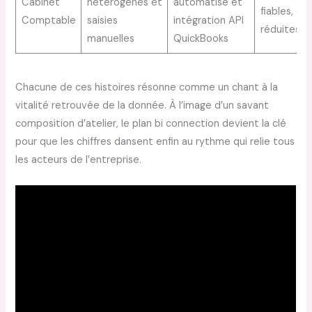
Cabinet
hétérogènes et
automatisé et
fiables, err
Comptable
saisies
intégration API
réduites
manuelles
QuickBooks
Chacune de ces histoires résonne comme un chant à la
vitalité retrouvée de la donnée. À l’image d’un savant
composition d’atelier, le plan bi connection devient la clé
pour que les chiffres dansent enfin au rythme qui relie tous
les acteurs de l’entreprise.