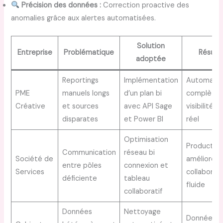
Précision des données :
Correction proactive des
anomalies grâce aux alertes automatisées.
Solution
Entreprise
Problématique
Résult
adoptée
Reportings
Implémentation
Automatis
PME
manuels longs
d’un plan bi
complète,
Créative
et sources
avec API Sage
visibilité 
disparates
et Power BI
réel
Optimisation
Productivi
Communication
réseau bi
Société de
améliorée,
entre pôles
connexion et
Services
collaborat
déficiente
tableau
fluide
collaboratif
Données
Nettoyage
Données