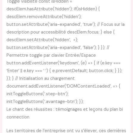
Toggle visibilité const isHidden =
descElem.hasAttribute(‘hidden’); if(isHidden) {
descElem.removeAttribute(‘hidden’);
button.setAttribute(‘aria-expanded’, ‘true’); // Focus sur la
description pour accessibilité descElem.focus; } else {
descElem.setAttribute(‘hidden’, »);
button.setAttribute(‘aria-expanded’, ‘false’); } }); //
Permettre toggle par clavier Entrée/Espace
button.addEventListener(‘keydown’, (e) => { if (e.key ===
‘Enter’ || e.key === ‘ ‘) { e.preventDefault; button.click; } });
}); } // Initialisation au chargement
document.addEventListener(‘DOMContentLoaded’, => {
initToggleButtons(‘.step-btn’);
initToggleButtons(‘.avantage-btn’); });
Le chant des réussites : témoignages et leçons du plan bi
connection
Les territoires de l’entreprise ont vu s’élever, ces dernières