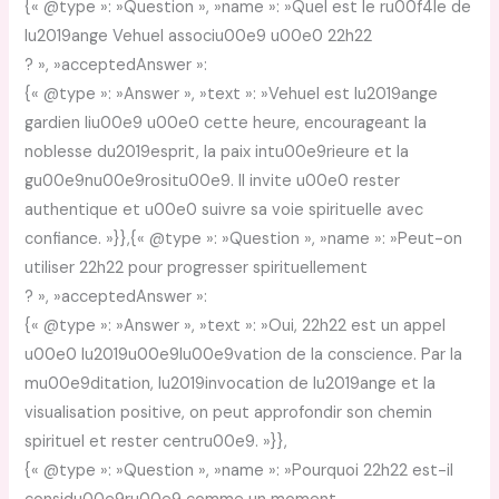
{« @type »: »Question », »name »: »Quel est le ru00f4le de
lu2019ange Vehuel associu00e9 u00e0 22h22
? », »acceptedAnswer »:
{« @type »: »Answer », »text »: »Vehuel est lu2019ange
gardien liu00e9 u00e0 cette heure, encourageant la
noblesse du2019esprit, la paix intu00e9rieure et la
gu00e9nu00e9rositu00e9. Il invite u00e0 rester
authentique et u00e0 suivre sa voie spirituelle avec
confiance. »}},{« @type »: »Question », »name »: »Peut-on
utiliser 22h22 pour progresser spirituellement
? », »acceptedAnswer »:
{« @type »: »Answer », »text »: »Oui, 22h22 est un appel
u00e0 lu2019u00e9lu00e9vation de la conscience. Par la
mu00e9ditation, lu2019invocation de lu2019ange et la
visualisation positive, on peut approfondir son chemin
spirituel et rester centru00e9. »}},
{« @type »: »Question », »name »: »Pourquoi 22h22 est-il