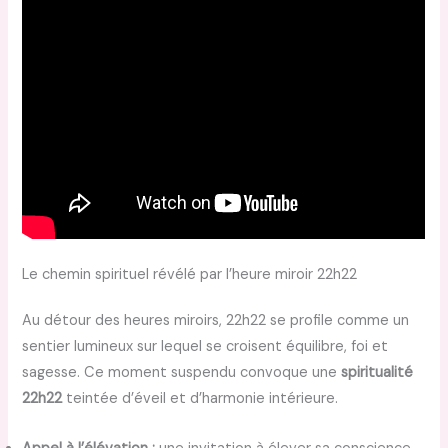
Le chemin spirituel révélé par l’heure miroir 22h22
Au détour des heures miroirs, 22h22 se profile comme un
sentier lumineux sur lequel se croisent équilibre, foi et
sagesse. Ce moment suspendu convoque une
spiritualité
22h22
teintée d’éveil et d’harmonie intérieure.