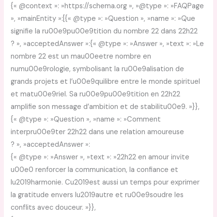
{« @context »: »https://schema.org », »@type »: »FAQPage
», »mainEntity »:[{« @type »: »Question », »name »: »Que
signifie la ru00e9pu00e9tition du nombre 22 dans 22h22
? », »acceptedAnswer »:{« @type »: »Answer », »text »: »Le
nombre 22 est un mau00eetre nombre en
numu00e9rologie, symbolisant la ru00e9alisation de
grands projets et l’u00e9quilibre entre le monde spirituel
et matu00e9riel. Sa ru00e9pu00e9tition en 22h22
amplifie son message d’ambition et de stabilitu00e9. »}},
{« @type »: »Question », »name »: »Comment
interpru00e9ter 22h22 dans une relation amoureuse
? », »acceptedAnswer »:
{« @type »: »Answer », »text »: »22h22 en amour invite
u00e0 renforcer la communication, la confiance et
lu2019harmonie. Cu2019est aussi un temps pour exprimer
la gratitude envers lu2019autre et ru00e9soudre les
conflits avec douceur. »}},