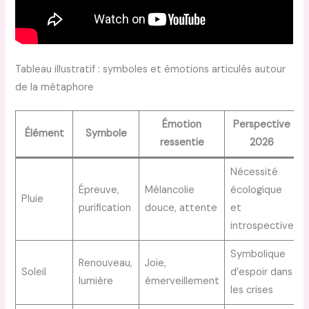
Tableau illustratif : symboles et émotions articulés autour
de la métaphore
Émotion
Perspective
Élément
Symbole
ressentie
2026
Nécessité
Épreuve,
Mélancolie
écologique
Pluie
purification
douce, attente
et
introspective
Symbolique
Renouveau,
Joie,
Soleil
d’espoir dans
lumière
émerveillement
les crises