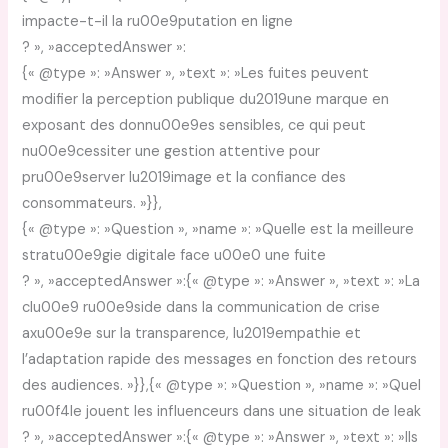
impacte-t-il la ru00e9putation en ligne
? », »acceptedAnswer »:
{« @type »: »Answer », »text »: »Les fuites peuvent
modifier la perception publique du2019une marque en
exposant des donnu00e9es sensibles, ce qui peut
nu00e9cessiter une gestion attentive pour
pru00e9server lu2019image et la confiance des
consommateurs. »}},
{« @type »: »Question », »name »: »Quelle est la meilleure
stratu00e9gie digitale face u00e0 une fuite
? », »acceptedAnswer »:{« @type »: »Answer », »text »: »La
clu00e9 ru00e9side dans la communication de crise
axu00e9e sur la transparence, lu2019empathie et
l’adaptation rapide des messages en fonction des retours
des audiences. »}},{« @type »: »Question », »name »: »Quel
ru00f4le jouent les influenceurs dans une situation de leak
? », »acceptedAnswer »:{« @type »: »Answer », »text »: »Ils