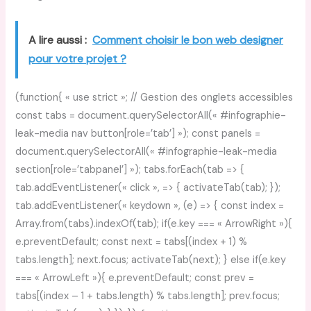
A lire aussi :
Comment choisir le bon web designer
pour votre projet ?
(function{ « use strict »; // Gestion des onglets accessibles
const tabs = document.querySelectorAll(« #infographie-
leak-media nav button[role=’tab’] »); const panels =
document.querySelectorAll(« #infographie-leak-media
section[role=’tabpanel’] »); tabs.forEach(tab => {
tab.addEventListener(« click », => { activateTab(tab); });
tab.addEventListener(« keydown », (e) => { const index =
Array.from(tabs).indexOf(tab); if(e.key === « ArrowRight »){
e.preventDefault; const next = tabs[(index + 1) %
tabs.length]; next.focus; activateTab(next); } else if(e.key
=== « ArrowLeft »){ e.preventDefault; const prev =
tabs[(index – 1 + tabs.length) % tabs.length]; prev.focus;