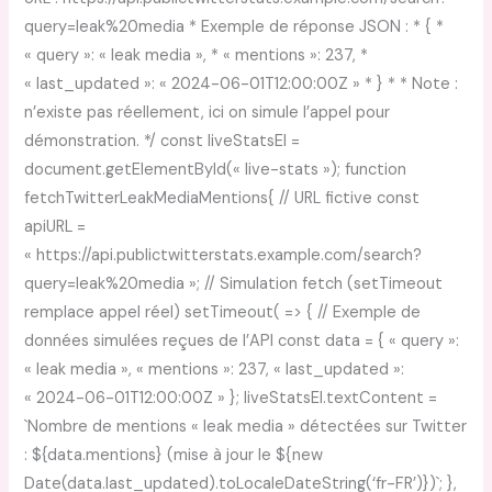
query=leak%20media * Exemple de réponse JSON : * { *
« query »: « leak media », * « mentions »: 237, *
« last_updated »: « 2024-06-01T12:00:00Z » * } * * Note :
n’existe pas réellement, ici on simule l’appel pour
démonstration. */ const liveStatsEl =
document.getElementById(« live-stats »); function
fetchTwitterLeakMediaMentions{ // URL fictive const
apiURL =
« https://api.publictwitterstats.example.com/search?
query=leak%20media »; // Simulation fetch (setTimeout
remplace appel réel) setTimeout( => { // Exemple de
données simulées reçues de l’API const data = { « query »:
« leak media », « mentions »: 237, « last_updated »:
« 2024-06-01T12:00:00Z » }; liveStatsEl.textContent =
`Nombre de mentions « leak media » détectées sur Twitter
: ${data.mentions} (mise à jour le ${new
Date(data.last_updated).toLocaleDateString(‘fr-FR’)})`; },