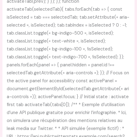
activateTab(prev); } }); }); function
activateTab(selectedTab){ tabs.forEach(tab => { const
isSelected = tab === selectedTab; tab.setAttribute(« aria-
selected », isSelected); tab.tabIndex = isSelected ? 0 : -1;
tab.classList.toggle(« bg-indigo-500 », isSelected);
tab.classList.toggle(« text-white », isSelected);
tab.classList.toggle(« bg-indigo-100 », !isSelected);
tab.classList.toggle(« text-indigo-700 », !isSelected); });
panels.forEach(panel => { panel.hidden = panel.id !==
selectedTab.getAttribute(« aria-controls »); }); // Focus on
the active panel for accessibility const activePanel =
document.getElementById(selectedTab.getAttribute(« ari
a-controls »)); activePanel.focus; } // Initial state : activate
first tab activateTab(tabs[0]); /** * Exemple d’utilisation
d’une API publique gratuite pour enrichir l’infographie. * Ici,
on simulera une récupération des mentions relatives au
leak media sur Twitter. * * API simulée (exemple fictif) : *
URL : https://api.publictwitterstats.example.com/search?