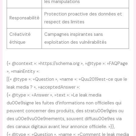
les manipulations
Protection proactive des données et
Responsabilité
respect des limites
Créativité
Campagnes inspirantes sans
éthique
exploitation des vulnérabilités
{« @context »: »https://schema.org », »@type »: »FAQPage
», »mainEntity »:
[{« @type »: »Question », »name »: »Quu2019est-ce que le
leak media ? », »acceptedAnswer »:
{« @type »: »Answer », »text »: »Le leak media
du00e9signe les fuites d’informations non officielles qui
peuvent concerner des produits, des stratu00e9gies ou
des u00e9vu00e9nements, souvent diffusu00e9es via
des canaux digitaux avant leur annonce officielle. »}},
{« @type »: »Question », »name »: »Comment le leak media