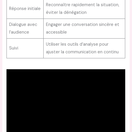
Reconnaître rapidement la situation,
Réponse initiale
éviter la dénégation
Dialogue avec
Engager une conversation sincère et
l’audience
accessible
Utiliser les outils d’analyse pour
Suivi
ajuster la communication en continu