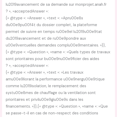
lu2019avancement de sa demande sur monprojet.anah.fr
? », »acceptedAnswer »:
{« @type »: »Answer », »text »: »Apru00e8s
du00e9pu00f4t du dossier complet, la plateforme
permet de suivre en temps ru00e9el lu2019u00e9tat
du2019avancement et de ru00e9pondre aux
u00e9ventuelles demandes complu00e9mentaires. »}},
{« @type »: »Question », »name »: »Quels types de travaux
sont prioritaires pour bu00e9nu00e9ficier des aides
? », »acceptedAnswer »:
{« @type »: »Answer », »text »: »Les travaux
amu00e9liorant la performance u00e9nergu00e9tique
comme lu2019isolation, le remplacement des
systu00e8mes de chauffage ou la ventilation sont
prioritaires et privilu00e9giu00e9s dans les
financements. »}},{« @type »: »Question », »name »: »Que
se passe-t-il en cas de non-respect des conditions