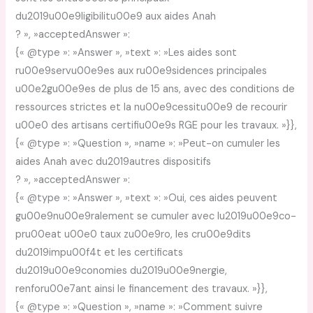
du2019u00e9ligibilitu00e9 aux aides Anah
? », »acceptedAnswer »:
{« @type »: »Answer », »text »: »Les aides sont
ru00e9servu00e9es aux ru00e9sidences principales
u00e2gu00e9es de plus de 15 ans, avec des conditions de
ressources strictes et la nu00e9cessitu00e9 de recourir
u00e0 des artisans certifiu00e9s RGE pour les travaux. »}},
{« @type »: »Question », »name »: »Peut-on cumuler les
aides Anah avec du2019autres dispositifs
? », »acceptedAnswer »:
{« @type »: »Answer », »text »: »Oui, ces aides peuvent
gu00e9nu00e9ralement se cumuler avec lu2019u00e9co-
pru00eat u00e0 taux zu00e9ro, les cru00e9dits
du2019impu00f4t et les certificats
du2019u00e9conomies du2019u00e9nergie,
renforu00e7ant ainsi le financement des travaux. »}},
{« @type »: »Question », »name »: »Comment suivre