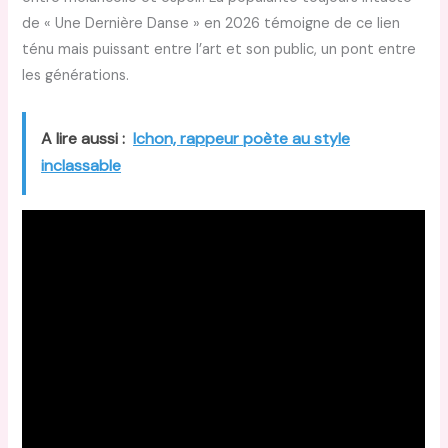
de « Une Dernière Danse » en 2026 témoigne de ce lien
ténu mais puissant entre l’art et son public, un pont entre
les générations.
A lire aussi :
Ichon, rappeur poète au style
inclassable