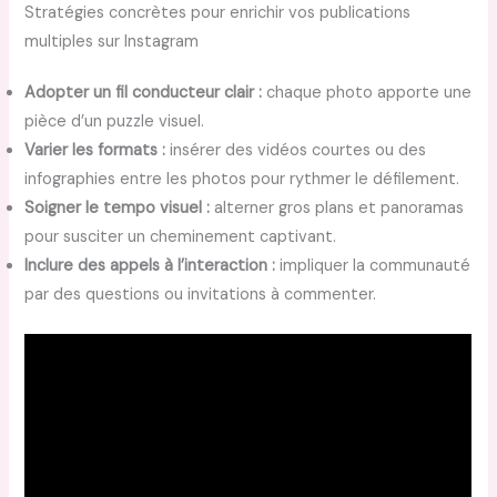
Stratégies concrètes pour enrichir vos publications
multiples sur Instagram
Adopter un fil conducteur clair :
chaque photo apporte une
pièce d’un puzzle visuel.
Varier les formats :
insérer des vidéos courtes ou des
infographies entre les photos pour rythmer le défilement.
Soigner le tempo visuel :
alterner gros plans et panoramas
pour susciter un cheminement captivant.
Inclure des appels à l’interaction :
impliquer la communauté
par des questions ou invitations à commenter.