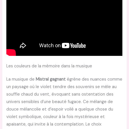
Les couleurs de la mémoire dans la musique
La musique de
Mistral gagnant
égrène des nuances comme
un paysage où le violet tendre des souvenirs se mêle au
souffle chaud du vent, évoquant sans ostentation des
univers sensibles d’une beauté fugace. Ce mélange de
douce mélancolie et d’espoir voilé a quelque chose du
violet symbolique, couleur à la fois mystérieuse et
apaisante, qui invite à la contemplation. Le choix