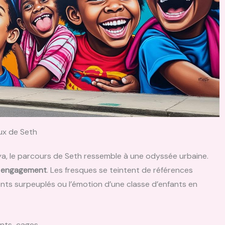
ux de Seth
ya, le parcours de Seth ressemble à une odyssée urbaine.
n
engagement
. Les fresques se teintent de références
ents surpeuplés ou l’émotion d’une classe d’enfants en
ents-cages.