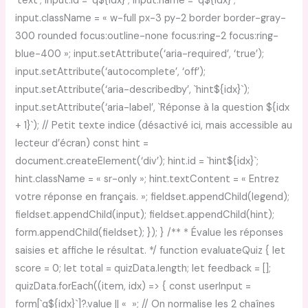
‘text’; input.id = `q${idx}`; input.name = `q${idx}`;
input.className = « w-full px-3 py-2 border border-gray-
300 rounded focus:outline-none focus:ring-2 focus:ring-
blue-400 »; input.setAttribute(‘aria-required’, ‘true’);
input.setAttribute(‘autocomplete’, ‘off’);
input.setAttribute(‘aria-describedby’, `hint${idx}`);
input.setAttribute(‘aria-label’, `Réponse à la question ${idx
+ 1}`); // Petit texte indice (désactivé ici, mais accessible au
lecteur d’écran) const hint =
document.createElement(‘div’); hint.id = `hint${idx}`;
hint.className = « sr-only »; hint.textContent = « Entrez
votre réponse en français. »; fieldset.appendChild(legend);
fieldset.appendChild(input); fieldset.appendChild(hint);
form.appendChild(fieldset); }); } /** * Évalue les réponses
saisies et affiche le résultat. */ function evaluateQuiz { let
score = 0; let total = quizData.length; let feedback = [];
quizData.forEach((item, idx) => { const userInput =
form[`q${idx}`]?.value || « »; // On normalise les 2 chaînes