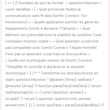
( => { // Données du quiz au format : « question;réponse »
const dataRaw = [ « Quel protocole facilite la
communication sans fil dans Somfy Connect ?;io-
homecontrol », « Quelle application permet de gérer les
équipements Somfy à distance ?;TaHoma », « Quel
élément est primordial pour la stabilité du système ?;une
connexion internet stable », « Quel assistant vocal n’est
pas compatible avec Somfy Connect ?;Apple HomeKit
n’est pas un assistant vocal mais un écosystème »,
« Quelle est la principale mission de Somfy Connect
?;Simplifier le contrôle à distance et la sécurité
domestique » ]; /** * Transforme les données brutes en
objet question/réponse. * @param {Array} rawData *
@returns {Array} */ function parseData(rawData) { return
rawData.map(str => { const [question, answer] =
str.split(‘;’); return { question: question.trim, answer:
answer.trim }; }); } const quizData = parseData(dataRaw); //