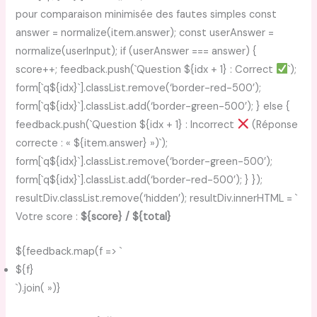
pour comparaison minimisée des fautes simples const
answer = normalize(item.answer); const userAnswer =
normalize(userInput); if (userAnswer === answer) {
score++; feedback.push(`Question ${idx + 1} : Correct
`);
form[`q${idx}`].classList.remove(‘border-red-500’);
form[`q${idx}`].classList.add(‘border-green-500’); } else {
feedback.push(`Question ${idx + 1} : Incorrect
(Réponse
correcte : « ${item.answer} »)`);
form[`q${idx}`].classList.remove(‘border-green-500’);
form[`q${idx}`].classList.add(‘border-red-500’); } });
resultDiv.classList.remove(‘hidden’); resultDiv.innerHTML = `
Votre score :
${score} / ${total}
${feedback.map(f => `
${f}
`).join( »)}