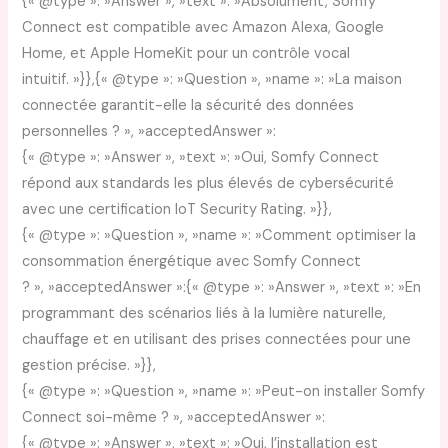
{« @type »: »Answer », »text »: »Absolument, Somfy
Connect est compatible avec Amazon Alexa, Google
Home, et Apple HomeKit pour un contrôle vocal
intuitif. »}},{« @type »: »Question », »name »: »La maison
connectée garantit-elle la sécurité des données
personnelles ? », »acceptedAnswer »:
{« @type »: »Answer », »text »: »Oui, Somfy Connect
répond aux standards les plus élevés de cybersécurité
avec une certification IoT Security Rating. »}},
{« @type »: »Question », »name »: »Comment optimiser la
consommation énergétique avec Somfy Connect
? », »acceptedAnswer »:{« @type »: »Answer », »text »: »En
programmant des scénarios liés à la lumière naturelle,
chauffage et en utilisant des prises connectées pour une
gestion précise. »}},
{« @type »: »Question », »name »: »Peut-on installer Somfy
Connect soi-même ? », »acceptedAnswer »:
{« @type »: »Answer », »text »: »Oui, l’installation est