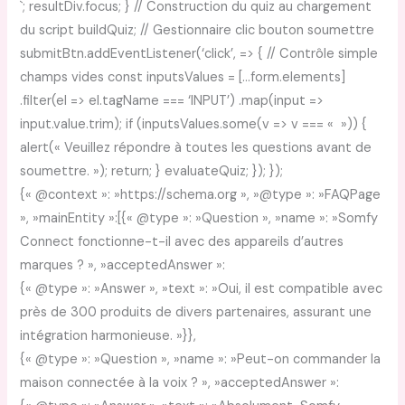
`; resultDiv.focus; } // Construction du quiz au chargement
du script buildQuiz; // Gestionnaire clic bouton soumettre
submitBtn.addEventListener(‘click’, => { // Contrôle simple
champs vides const inputsValues = […form.elements]
.filter(el => el.tagName === ‘INPUT’) .map(input =>
input.value.trim); if (inputsValues.some(v => v === « »)) {
alert(« Veuillez répondre à toutes les questions avant de
soumettre. »); return; } evaluateQuiz; }); });
{« @context »: »https://schema.org », »@type »: »FAQPage
», »mainEntity »:[{« @type »: »Question », »name »: »Somfy
Connect fonctionne-t-il avec des appareils d’autres
marques ? », »acceptedAnswer »:
{« @type »: »Answer », »text »: »Oui, il est compatible avec
près de 300 produits de divers partenaires, assurant une
intégration harmonieuse. »}},
{« @type »: »Question », »name »: »Peut-on commander la
maison connectée à la voix ? », »acceptedAnswer »: