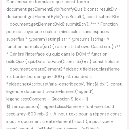
Conteneur du formulaire quiz const form =
document.getElementById(‘somfyQuiz’); const resultDiv =
document.getElementById(‘quizResult’); const submitBtn
= document.getElementById(‘submitBtn’); /** * Fonction
pour nettoyer une chaîne : minuscules, sans espaces
superflus * @param {string} str * @returns {string} */
function normalize(str) { return str.toLowerCase.trim; } /**
* Génère l’interface du quiz dans le DOM */ function
buildQuiz { quizData.forEach((item, idx) => { const fieldset
= document.createElement(‘fieldset’); fieldset.className
= « border border-gray-300 p-4 rounded »;
fieldset.setAttribute(‘aria-describedby’, `hint${idx}`); const
legend = document.createElement(‘legend’);
legend.textContent = `Question ${idx + 1} :
${item.question}`; legend.className = « font-semibold
text-gray-800 mb-2 »; // Input text pour la réponse const
input = document.createElement(‘input’); input.type =