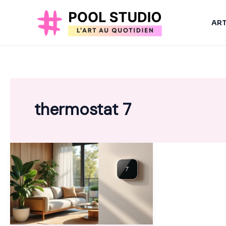
Aller
au
AR
contenu
thermostat 7