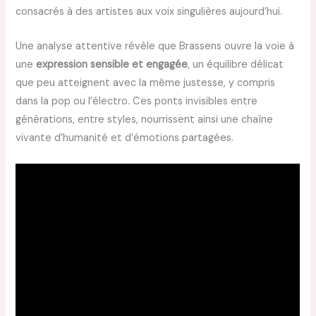
consacrés à des artistes aux voix singulières aujourd’hui.
Une analyse attentive révèle que Brassens ouvre la voie à
une
expression sensible et engagée
, un équilibre délicat
que peu atteignent avec la même justesse, y compris
dans la pop ou l’électro. Ces ponts invisibles entre
générations, entre styles, nourrissent ainsi une chaîne
vivante d’humanité et d’émotions partagées.