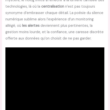
mystère, le nolog invite à réfléchir à la lumière tamisée des
technologies, là où la
centralisation
n’est pas toujours
synonyme d’embrasser chaque détail. La poésie du silence
numérique sublime alors l’expérience d’un monitoring
allégé, où
les alertes
deviennent plus pertinentes, la
gestion moins lourde, et la confiance, une caresse discrète
offerte aux données qu’on choisit de ne pas garder.