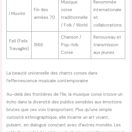
Musique
Renommée
Fin des
corse
internationale
I Muvrini
années 70
traditionnelle
et
/ Folk / World
collaborations
Chanson /
Renouveau et
Felì (Felix
1966
Pop-folk
transmission
Travaglini)
Corse
aux jeunes
La beauté universelle des chants corses dans
l’effervescence musicale contemporaine
Au-delà des frontières de l’île, la musique corse trouve un
écho dans la diversité des publics sensibles aux émotions
brutes que ces voix transportent. Plus qu’une simple
curiosité ethnographique, elle incarne un art vivant,
pulsant, en dialogue constant avec d’autres mondes. Les