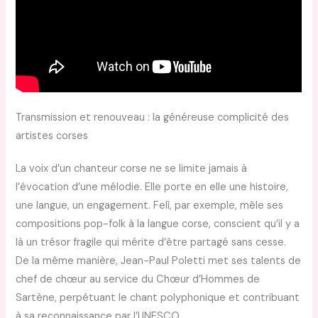
Transmission et renouveau : la généreuse complicité des
artistes corses
La voix d’un chanteur corse ne se limite jamais à
l’évocation d’une mélodie. Elle porte en elle une histoire,
une langue, un engagement. Felì, par exemple, mêle ses
compositions pop-folk à la langue corse, conscient qu’il y a
là un trésor fragile qui mérite d’être partagé sans cesse.
De la même manière, Jean-Paul Poletti met ses talents de
chef de chœur au service du Chœur d’Hommes de
Sartène, perpétuant le chant polyphonique et contribuant
à sa reconnaissance par l’UNESCO.