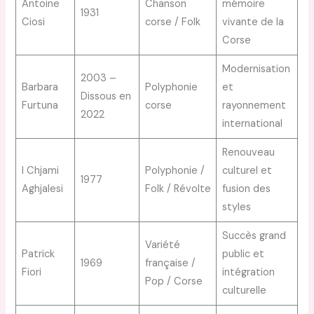
Antoine
Chanson
mémoire
1931
Ciosi
corse / Folk
vivante de la
Corse
Modernisation
2003 –
Barbara
Polyphonie
et
Dissous en
Furtuna
corse
rayonnement
2022
international
Renouveau
I Chjami
Polyphonie /
culturel et
1977
Aghjalesi
Folk / Révolte
fusion des
styles
Succès grand
Variété
Patrick
public et
1969
française /
Fiori
intégration
Pop / Corse
culturelle