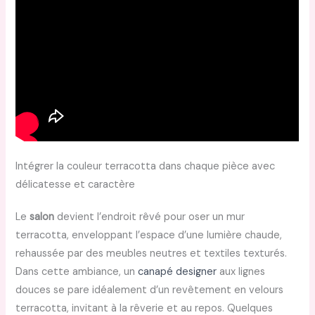
Intégrer la couleur terracotta dans chaque pièce avec
délicatesse et caractère
Le
salon
devient l’endroit rêvé pour oser un mur
terracotta, enveloppant l’espace d’une lumière chaude,
rehaussée par des meubles neutres et textiles texturés.
Dans cette ambiance, un
canapé designer
aux lignes
douces se pare idéalement d’un revêtement en velours
terracotta, invitant à la rêverie et au repos. Quelques