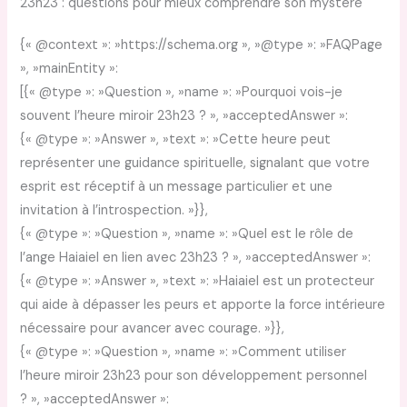
23h23 : questions pour mieux comprendre son mystère
{« @context »: »https://schema.org », »@type »: »FAQPage
», »mainEntity »:
[{« @type »: »Question », »name »: »Pourquoi vois-je
souvent l’heure miroir 23h23 ? », »acceptedAnswer »:
{« @type »: »Answer », »text »: »Cette heure peut
représenter une guidance spirituelle, signalant que votre
esprit est réceptif à un message particulier et une
invitation à l’introspection. »}},
{« @type »: »Question », »name »: »Quel est le rôle de
l’ange Haiaiel en lien avec 23h23 ? », »acceptedAnswer »:
{« @type »: »Answer », »text »: »Haiaiel est un protecteur
qui aide à dépasser les peurs et apporte la force intérieure
nécessaire pour avancer avec courage. »}},
{« @type »: »Question », »name »: »Comment utiliser
l’heure miroir 23h23 pour son développement personnel
? », »acceptedAnswer »: