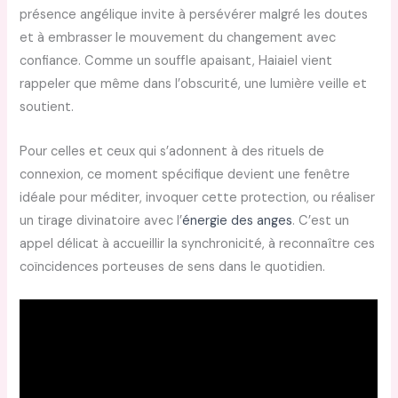
présence angélique invite à persévérer malgré les doutes
et à embrasser le mouvement du changement avec
confiance. Comme un souffle apaisant, Haiaiel vient
rappeler que même dans l’obscurité, une lumière veille et
soutient.
Pour celles et ceux qui s’adonnent à des rituels de
connexion, ce moment spécifique devient une fenêtre
idéale pour méditer, invoquer cette protection, ou réaliser
un tirage divinatoire avec l’
énergie des anges
. C’est un
appel délicat à accueillir la synchronicité, à reconnaître ces
coïncidences porteuses de sens dans le quotidien.