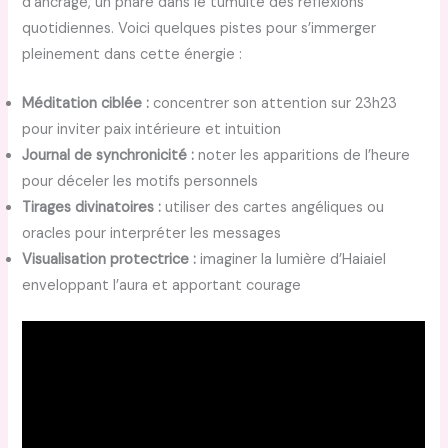
d’ancrage, un phare dans le tumulte des réflexions
quotidiennes. Voici quelques pistes pour s’immerger
pleinement dans cette énergie :
Méditation ciblée :
concentrer son attention sur 23h23
pour inviter paix intérieure et intuition
Journal de synchronicité :
noter les apparitions de l’heure
pour déceler les motifs personnels
Tirages divinatoires :
utiliser des cartes angéliques ou
oracles pour interpréter les messages
Visualisation protectrice :
imaginer la lumière d’Haiaiel
enveloppant l’aura et apportant courage