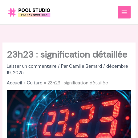
Aller
au
MAI
contenu
MEN
23h23 : signification détaillée
Laisser un commentaire
/ Par
Camille Bernard
/
décembre
19, 2025
Accueil
Culture
23h23 : signification détaillée