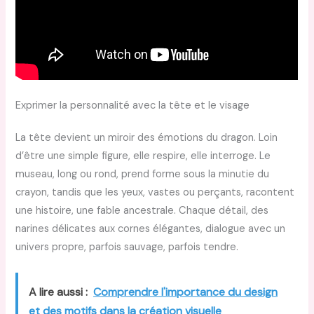
Exprimer la personnalité avec la tête et le visage
La tête devient un miroir des émotions du dragon. Loin
d’être une simple figure, elle respire, elle interroge. Le
museau, long ou rond, prend forme sous la minutie du
crayon, tandis que les yeux, vastes ou perçants, racontent
une histoire, une fable ancestrale. Chaque détail, des
narines délicates aux cornes élégantes, dialogue avec un
univers propre, parfois sauvage, parfois tendre.
A lire aussi :
Comprendre l'importance du design
et des motifs dans la création visuelle