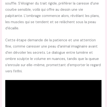
souffle. S’éloigner du trait rigide, préférer la caresse d’une
courbe sensible, voilà qui offre au dessin une vie
palpitante. L’ombrage commence alors, révélant les plans,
les muscles qui se tendent et se relâchent sous la peau
d’écaille.
Cette étape demande de la patience et une attention
fine, comme caresser une peau d’animal imaginaire avant
d’en dévoiler les secrets. Le dialogue entre lumière et
ombre sculpte le volume en nuances, tandis que la queue
s’enroule sur elle-même, promettant d’emporter le regard
vers l’infini.