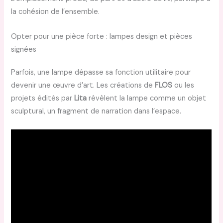
la cohésion de l’ensemble.
Opter pour une pièce forte : lampes design et pièces
signées
Parfois, une lampe dépasse sa fonction utilitaire pour
devenir une œuvre d’art. Les créations de
FLOS
ou les
projets édités par
Lita
révèlent la lampe comme un objet
sculptural, un fragment de narration dans l’espace.