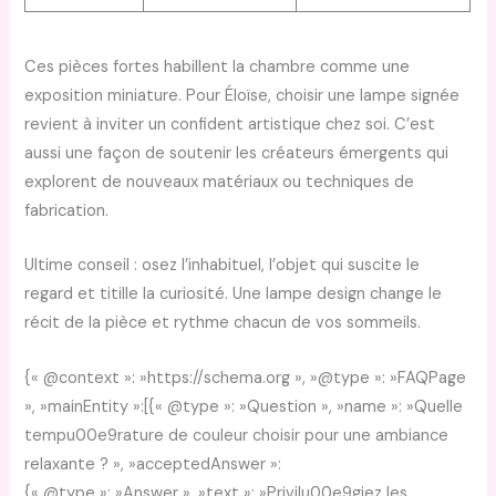
Ces pièces fortes habillent la chambre comme une
exposition miniature. Pour Éloïse, choisir une lampe signée
revient à inviter un confident artistique chez soi. C’est
aussi une façon de soutenir les créateurs émergents qui
explorent de nouveaux matériaux ou techniques de
fabrication.
Ultime conseil : osez l’inhabituel, l’objet qui suscite le
regard et titille la curiosité. Une lampe design change le
récit de la pièce et rythme chacun de vos sommeils.
{« @context »: »https://schema.org », »@type »: »FAQPage
», »mainEntity »:[{« @type »: »Question », »name »: »Quelle
tempu00e9rature de couleur choisir pour une ambiance
relaxante ? », »acceptedAnswer »:
{« @type »: »Answer », »text »: »Privilu00e9giez les