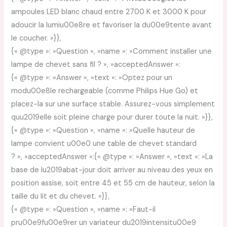
ampoules LED blanc chaud entre 2700 K et 3000 K pour
adoucir la lumiu00e8re et favoriser la du00e9tente avant
le coucher. »}},
{« @type »: »Question », »name »: »Comment installer une
lampe de chevet sans fil ? », »acceptedAnswer »:
{« @type »: »Answer », »text »: »Optez pour un
modu00e8le rechargeable (comme Philips Hue Go) et
placez-la sur une surface stable. Assurez-vous simplement
quu2019elle soit pleine charge pour durer toute la nuit. »}},
{« @type »: »Question », »name »: »Quelle hauteur de
lampe convient u00e0 une table de chevet standard
? », »acceptedAnswer »:{« @type »: »Answer », »text »: »La
base de lu2019abat-jour doit arriver au niveau des yeux en
position assise, soit entre 45 et 55 cm de hauteur, selon la
taille du lit et du chevet. »}},
{« @type »: »Question », »name »: »Faut-il
pru00e9fu00e9rer un variateur du2019intensitu00e9