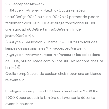
? », »acceptedAnswer »:
{« @type »: »Answer », »text »: »Oui, un variateur
(intu00e9gru00e9 ou sur cu00e2ble) permet de passer
facilement du2019un u00e9clairage fonctionnel u00e0
une atmosphu00e8re tamisu00e9e en fin de
journu00e9e. »}},
{« @type »: »Question », »name »: »Ou00f9 trouver des
lampes design originales ? », »acceptedAnswer »:
{« @type »: »Answer », »text »: »Parcourez les collections
de FLOS, Muuto, Made.com ou nos su00e9lections chez <a
href="}}]}
Quelle température de couleur choisir pour une ambiance
relaxante ?
Privilégiez les ampoules LED blanc chaud entre 2700 K et
3000 K pour adoucir la lumière et favoriser la détente
avant le coucher.