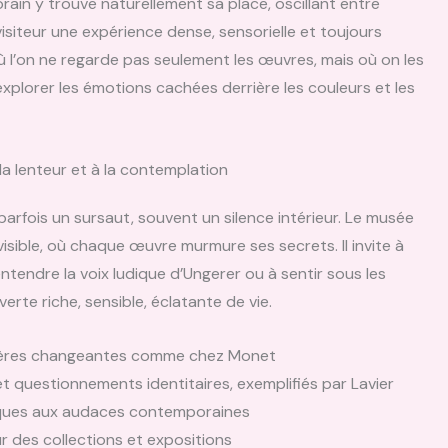
rain y trouve naturellement sa place, oscillant entre
 visiteur une expérience dense, sensorielle et toujours
l’on ne regarde pas seulement les œuvres, mais où on les
xplorer les émotions cachées derrière les couleurs et les
la lenteur et à la contemplation
 parfois un sursaut, souvent un silence intérieur. Le musée
visible, où chaque œuvre murmure ses secrets. Il invite à
tendre la voix ludique d’Ungerer ou à sentir sous les
rte riche, sensible, éclatante de vie.
mières changeantes comme chez Monet
 questionnements identitaires, exemplifiés par Lavier
ques aux audaces contemporaines
r des collections et expositions