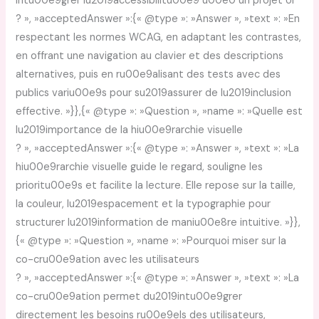
intu00e9grer lu2019accessibilitu00e9 u00e0 un projet UI
? », »acceptedAnswer »:{« @type »: »Answer », »text »: »En
respectant les normes WCAG, en adaptant les contrastes,
en offrant une navigation au clavier et des descriptions
alternatives, puis en ru00e9alisant des tests avec des
publics variu00e9s pour su2019assurer de lu2019inclusion
effective. »}},{« @type »: »Question », »name »: »Quelle est
lu2019importance de la hiu00e9rarchie visuelle
? », »acceptedAnswer »:{« @type »: »Answer », »text »: »La
hiu00e9rarchie visuelle guide le regard, souligne les
prioritu00e9s et facilite la lecture. Elle repose sur la taille,
la couleur, lu2019espacement et la typographie pour
structurer lu2019information de maniu00e8re intuitive. »}},
{« @type »: »Question », »name »: »Pourquoi miser sur la
co-cru00e9ation avec les utilisateurs
? », »acceptedAnswer »:{« @type »: »Answer », »text »: »La
co-cru00e9ation permet du2019intu00e9grer
directement les besoins ru00e9els des utilisateurs,