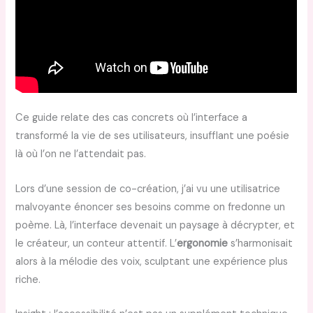
Ce guide relate des cas concrets où l’interface a
transformé la vie de ses utilisateurs, insufflant une poésie
là où l’on ne l’attendait pas.
Lors d’une session de co-création, j’ai vu une utilisatrice
malvoyante énoncer ses besoins comme on fredonne un
poème. Là, l’interface devenait un paysage à décrypter, et
le créateur, un conteur attentif. L’
ergonomie
s’harmonisait
alors à la mélodie des voix, sculptant une expérience plus
riche.