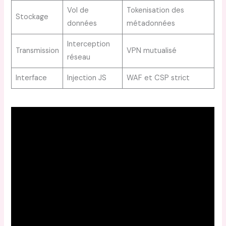
Vol de
Tokenisation des
Stockage
données
métadonnées
Interception
Transmission
VPN mutualisé
réseau
Interface
Injection JS
WAF et CSP strict