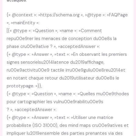
attaques
.
{« @context »: »https://schema.org », »@type »: »FAQPage
», »mainEntity »:
[{« @type »: »Question », »name »: »Comment
repu00e9rer les menaces de conception du00e8s la
phase cru00e9ative ? », »acceptedAnswer »:
{« @type »: »Answer », »text »: »En observant les premiers
signes sensorielsu2014latence du2019affichage,
ru00e9activitu00e9 tactile irru00e9guliu00e8reu2014et
en notant chaque retour du2019utilisateur du00e8s le
prototypage. »}},
{« @type »: »Question », »name »: »Quelles mu00e9thodes
pour cartographier les vulnu00e9rabilitu00e9s
? », »acceptedAnswer »:
{« @type »: »Answer », »text »: »Utiliser une matrice
probabiliste (ISO 31000), des mind maps cru00e9atives et
impliquer lu2019ensemble des parties prenantes via des