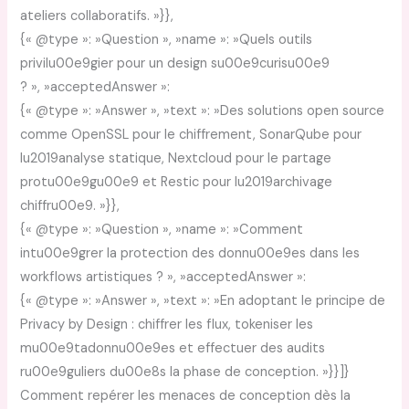
ateliers collaboratifs. »}},
{« @type »: »Question », »name »: »Quels outils
privilu00e9gier pour un design su00e9curisu00e9
? », »acceptedAnswer »:
{« @type »: »Answer », »text »: »Des solutions open source
comme OpenSSL pour le chiffrement, SonarQube pour
lu2019analyse statique, Nextcloud pour le partage
protu00e9gu00e9 et Restic pour lu2019archivage
chiffru00e9. »}},
{« @type »: »Question », »name »: »Comment
intu00e9grer la protection des donnu00e9es dans les
workflows artistiques ? », »acceptedAnswer »:
{« @type »: »Answer », »text »: »En adoptant le principe de
Privacy by Design : chiffrer les flux, tokeniser les
mu00e9tadonnu00e9es et effectuer des audits
ru00e9guliers du00e8s la phase de conception. »}}]}
Comment repérer les menaces de conception dès la