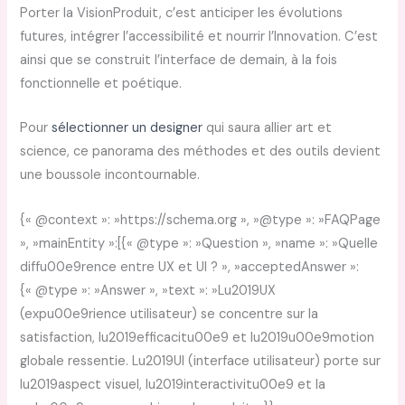
Porter la VisionProduit, c’est anticiper les évolutions
futures, intégrer l’accessibilité et nourrir l’Innovation. C’est
ainsi que se construit l’interface de demain, à la fois
fonctionnelle et poétique.
Pour
sélectionner un designer
qui saura allier art et
science, ce panorama des méthodes et des outils devient
une boussole incontournable.
{« @context »: »https://schema.org », »@type »: »FAQPage
», »mainEntity »:[{« @type »: »Question », »name »: »Quelle
diffu00e9rence entre UX et UI ? », »acceptedAnswer »:
{« @type »: »Answer », »text »: »Lu2019UX
(expu00e9rience utilisateur) se concentre sur la
satisfaction, lu2019efficacitu00e9 et lu2019u00e9motion
globale ressentie. Lu2019UI (interface utilisateur) porte sur
lu2019aspect visuel, lu2019interactivitu00e9 et la