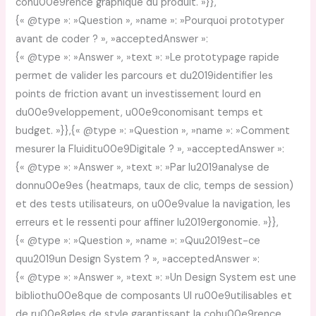
cohu00e9rence graphique du produit. »}},
{« @type »: »Question », »name »: »Pourquoi prototyper
avant de coder ? », »acceptedAnswer »:
{« @type »: »Answer », »text »: »Le prototypage rapide
permet de valider les parcours et du2019identifier les
points de friction avant un investissement lourd en
du00e9veloppement, u00e9conomisant temps et
budget. »}},{« @type »: »Question », »name »: »Comment
mesurer la Fluiditu00e9Digitale ? », »acceptedAnswer »:
{« @type »: »Answer », »text »: »Par lu2019analyse de
donnu00e9es (heatmaps, taux de clic, temps de session)
et des tests utilisateurs, on u00e9value la navigation, les
erreurs et le ressenti pour affiner lu2019ergonomie. »}},
{« @type »: »Question », »name »: »Quu2019est-ce
quu2019un Design System ? », »acceptedAnswer »:
{« @type »: »Answer », »text »: »Un Design System est une
bibliothu00e8que de composants UI ru00e9utilisables et
de ru00e8gles de style garantissant la cohu00e9rence