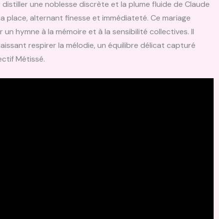
distiller une noblesse discrète et la plume fluide de Claude
 place, alternant finesse et immédiateté. Ce mariage
 un hymne à la mémoire et à la sensibilité collectives. Il
laissant respirer la mélodie, un équilibre délicat capturé
ectif Métissé.