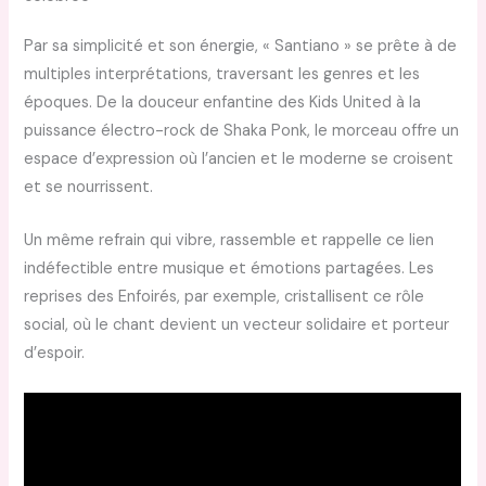
Par sa simplicité et son énergie, « Santiano » se prête à de
multiples interprétations, traversant les genres et les
époques. De la douceur enfantine des Kids United à la
puissance électro-rock de Shaka Ponk, le morceau offre un
espace d’expression où l’ancien et le moderne se croisent
et se nourrissent.
Un même refrain qui vibre, rassemble et rappelle ce lien
indéfectible entre musique et émotions partagées. Les
reprises des Enfoirés, par exemple, cristallisent ce rôle
social, où le chant devient un vecteur solidaire et porteur
d’espoir.