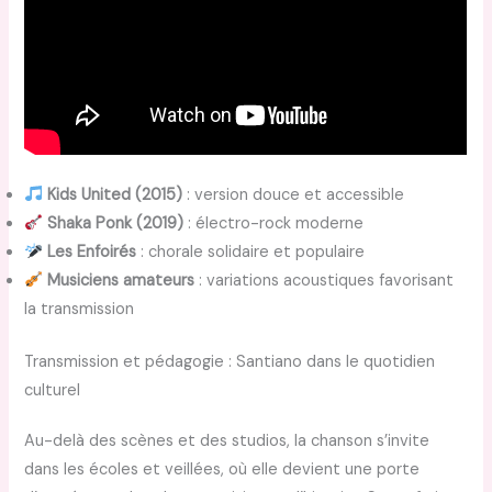
Kids United (2015)
: version douce et accessible
Shaka Ponk (2019)
: électro-rock moderne
Les Enfoirés
: chorale solidaire et populaire
Musiciens amateurs
: variations acoustiques favorisant
la transmission
Transmission et pédagogie : Santiano dans le quotidien
culturel
Au-delà des scènes et des studios, la chanson s’invite
dans les écoles et veillées, où elle devient une porte