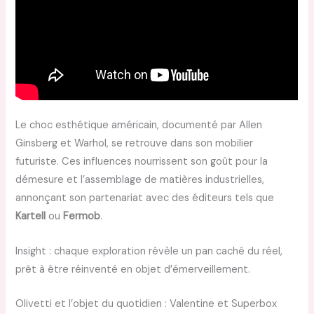
Le choc esthétique américain, documenté par Allen
Ginsberg et Warhol, se retrouve dans son mobilier
futuriste. Ces influences nourrissent son goût pour la
démesure et l’assemblage de matières industrielles,
annonçant son partenariat avec des éditeurs tels que
Kartell
ou
Fermob
.
Insight : chaque exploration révèle un pan caché du réel,
prêt à être réinventé en objet d’émerveillement.
Olivetti et l’objet du quotidien : Valentine et Superbox