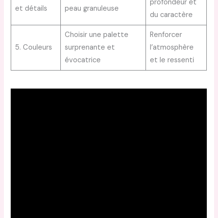
profondeur et
et détails
peau granuleuse
du caractère
Choisir une palette
Renforcer
5. Couleurs
surprenante et
l’atmosphère
évocatrice
et le ressenti