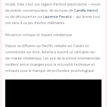
rituels, mais c’est son regard d’artiste plasticienne – nourri
de poésie contemporaine, de lectures de
Camille Henrot
ou de découvertes sur
Laurence Perratzi
– qui donne tout
son sens à ce jeu d’échos millénaires.
Réception critique et impact médiatique
Depuis sa diffusion sur Netflix, relayée sur Canal+ et
commentée sur Arte, Athena a suscité un véritable raz-
de-marée médiatique. Les avis de la presse internationale
oscillent entre louanges pour la virtuosité technique et
critiques pour le manque de profondeur psychologique.