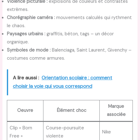
Violence picturale :
explosions de couleurs et contrastes
extrêmes.
Chorégraphie caméra :
mouvements calculés qui rythment
le chaos.
Paysages urbains :
graffitis, béton, tags – un décor
organique.
Symboles de mode :
Balenciaga, Saint Laurent, Givenchy –
costumes comme armures.
A lire aussi :
Orientation scolaire : comment
choisir la voie qui vous correspond
Marque
Oeuvre
Élément choc
associée
Clip « Born
Course-poursuite
Nike
Free »
violente