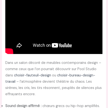
Dans un salon décoré de meubles contemporains design –
comme ceux que l’on pourrait découvrir sur Pool Studio
dans
choisir-fauteuil-design
ou
choisir-bureau-design-
travail
– l’atmosphère devient théâtre du chaos. Les
sirènes, les cris, les tirs résonnent, peuplés de silences plus
effrayants encore.
Sound design affirmé :
chœurs grecs ou hip-hop amplifiés.